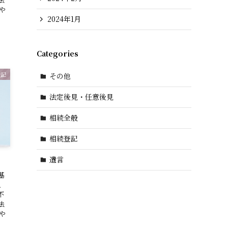
や
2024年1月
Categories
登記
その他
法定後見・任意後見
相続全般
相続登記
遺言
基
、
不
法
や