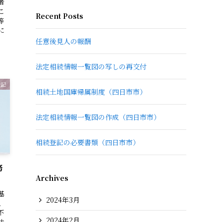
者
こ
Recent Posts
等
に
任意後見人の報酬
法定相続情報一覧図の写しの再交付
登記
相続土地国庫帰属制度（四日市市）
法定相続情報一覧図の作成（四日市市）
相続登記の必要書類（四日市市）
務
Archives
基
2024年3月
、
不
2024年2月
法