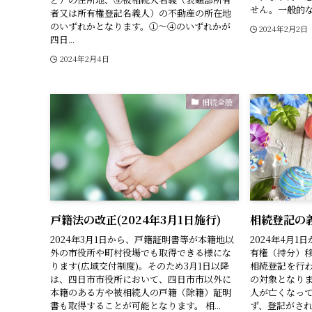
せん。一般的な
者又は所有権登記名義人）の不動産の所在地
のいずれかとなります。①〜④のいずれかが
2024年2月2日
四日...
2024年2月4日
相続全般
戸籍法の改正(2024年3月1日施行)
相続登記の
2024年3月1日から、戸籍証明書等が本籍地以
2024年4月
外の市役所や町村役場でも取得できる様にな
有権（持分）
ります(広域交付制度)。そのため3月1日以降
相続登記を行わ
は、四日市市役所において、四日市市以外に
の対象となりま
本籍のある方や被相続人の戸籍（除籍）証明
人が亡くなっ
書も取得することが可能となります。 相...
ず、登記がされ