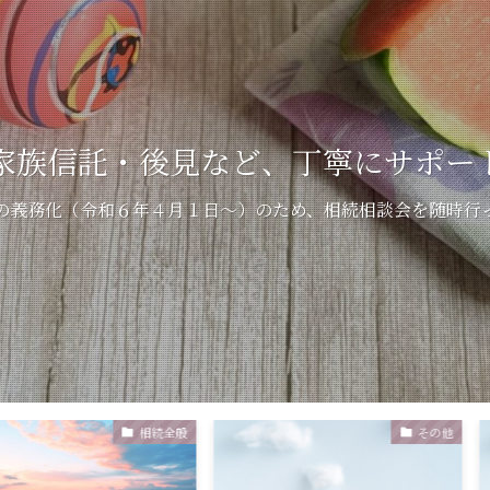
家族信託・後見など、丁寧にサポー
の義務化（令和６年４月１日～）のため、相続相談会を随時行
相続全般
その他