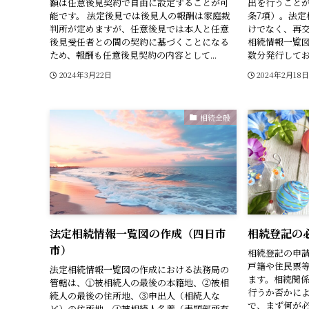
額は任意後見契約で自由に設定することが可
出を行うことが
能です。 法定後見では後見人の報酬は家庭裁
条7項）。法定
判所が定めますが、任意後見では本人と任意
けでなく、再交
後見受任者との間の契約に基づくことになる
相続情報一覧
ため、報酬も任意後見契約の内容として...
数分発行してお
2024年3月22日
2024年2月18
相続全般
法定相続情報一覧図の作成（四日市
相続登記の
市）
相続登記の申
戸籍や住民票
法定相続情報一覧図の作成における法務局の
ます。相続関
管轄は、①被相続人の最後の本籍地、②被相
行うか否かに
続人の最後の住所地、③申出人（相続人な
で、まず何が
ど）の住所地、④被相続人名義（表題部所有