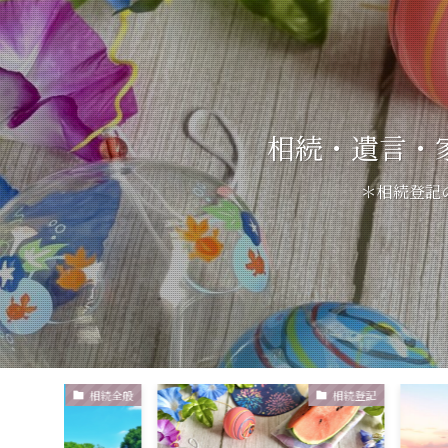
相続・遺言・
＊相続登記
相続全般
相続登記