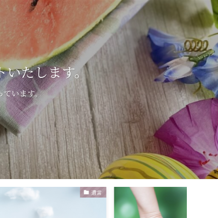
トいたします。
っています。
遺言
相続全般