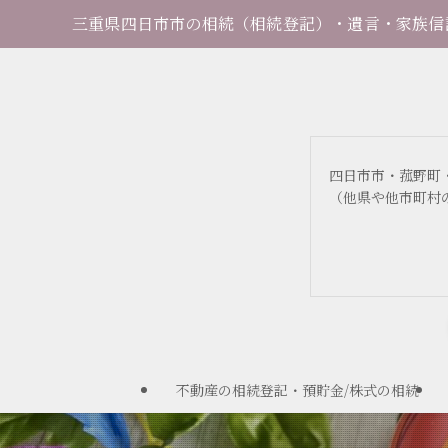
三重県四日市市の相続（相続登記）・遺言・家族信託
四日市市・菰野町
（他県や他市町村
不動産の相続登記・預貯金/株式の相続