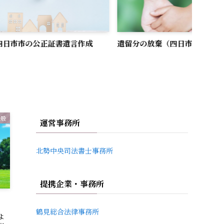
正証書遺言作成
遺留分の放棄（四日市市）
権利証
全般
運営事務所
北勢中央司法書士事務所
提携企業・事務所
）
鶴見総合法律事務所
よ