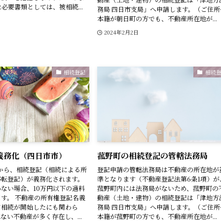
必要書類としては、被相続...
務局 四日市支局」へ申請します。（ご住所
本籍が朝日町の方でも、不動産所在地が...
2024年2月2日
相続登記
相続
義務化（四日市市）
菰野町の相続登記の管轄法務局
1日から、相続登記（相続による所
登記申請の管轄法務局は不動産の所在地が
移転登記）が義務化されます。
準となります（不動産登記法第6条1項）が
ない場合、10万円以下の過料
菰野町内には法務局がないため、菰野町の
す。 不動産の所有権登記名義
動産（土地・建物）の相続登記は「津地方
て相続が開始したにも関わら
務局 四日市支局」へ申請します。（ご住所
ない不動産が多く存在し、...
本籍が菰野町の方でも、不動産所在地が...