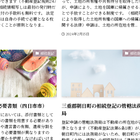
できます（不動産登記規則247
って、土地の所有権や共有持分を取得した
相続情報写しは最初の発行時だ
が、申請により、土地を国庫に帰属させる
付の手数料も無料です。 法定
とで手放すことができる制度です。（相続
図は自身の手続で必要となる枚
により取得した土地所有権の国庫への帰属
くことが原則となりま...
関する法律）申請は、土地の所在地を管...
日
2024年2月15日
相続登記
相続
必要書類（四日市市）
三重郡朝日町の相続登記の管轄法
局
請においては、添付書類として
等の書類を用意する必要があり
登記申請の管轄法務局は不動産の所在地が
係や遺言書の有無、遺産分割を
準となります（不動産登記法第6条1項）が
より必要書類が異なりますの
朝日町内には法務局がないため、朝日町の
必要かを把握しなければいけま
動産（土地・建物）の相続登記は「津地方