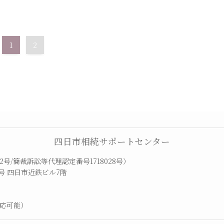
1
2
四日市相続サポートセンター
2号/簡裁訴訟等代理認定番号1718028号）
34号 四日市近鉄ビル7階
対応可能）