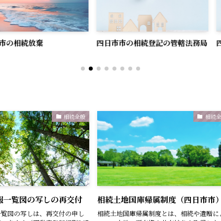
棄
四日市市の相続登記の管轄法務局
四日市市の公
相続全般
相続
報一覧図の写しの再交付
相続土地国庫帰属制度（四日市市
一覧図の写しは、再交付の申し
相続土地国庫帰属制度とは、相続や遺贈に