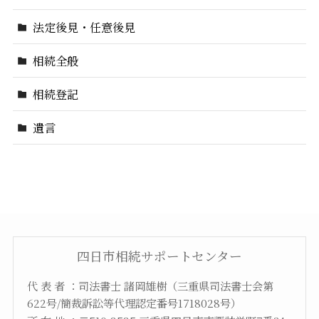
法定後見・任意後見
相続全般
相続登記
遺言
四日市相続サポートセンター
代 表 者 ：司法書士 諸岡雄樹（三重県司法書士会第
622号/簡裁訴訟等代理認定番号1718028号）