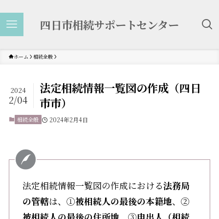
四日市相続サポートセンター
ホーム
相続全般
法定相続情報一覧図の作成（四日
2024
2/04
市市）
相続全般
2024年2月4日
法定相続情報一覧図の作成における
法務局
の管轄
は、①
被相続人の最後の本籍地
、②
被相続人の最後の住所地
、③
申出人（相続